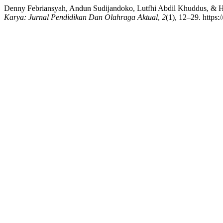
Denny Febriansyah, Andun Sudijandoko, Lutfhi Abdil Khuddus, & Hijr
Karya: Jurnal Pendidikan Dan Olahraga Aktual
,
2
(1), 12–29. https: